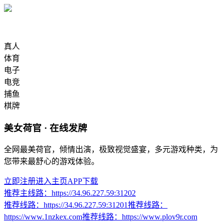
真人
体育
电子
电竞
捕鱼
棋牌
美女荷官 · 在线发牌
全网最美荷官，倾情出演，极致视觉盛宴，多元游戏种类，为
您带来最舒心的游戏体验。
立即注册
进入主页
APP下载
推荐主线路：
https://34.96.227.59:31202
推荐线路：
https://34.96.227.59:31201
推荐线路：
https://www.1nzkex.com
推荐线路：
https://www.plov9r.com